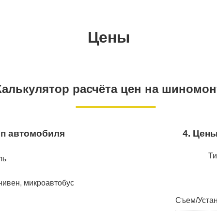
Цены
Калькулятор расчёта цен на шиномо
ип автомобиля
4. Цен
Ти
ль
нивен, микроавтобус
Съем/Уста