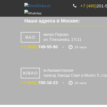
+7 (495)
201-
Наши адреса в Москве:
метро Перово
ВАО
ул. Плеханова, 17c11
+7 (905)
749-55-90
24 часа
м.Авиамоторная
ЮВАО
проезд Завода Серп и Молот, 5, стр
+7 (905)
700-16-23
24 часа