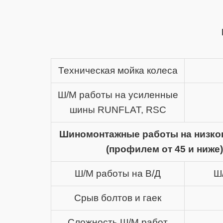
Техническая мойка колеса
Ш/М работы на усиленные
шины RUNFLAT, RSC
Шиномонтажные работы на низко
(профилем от 45 и ниже)
Ш/М работы на В/Д
Ш
Срыв болтов и гаек
Сложность Ш/М работ