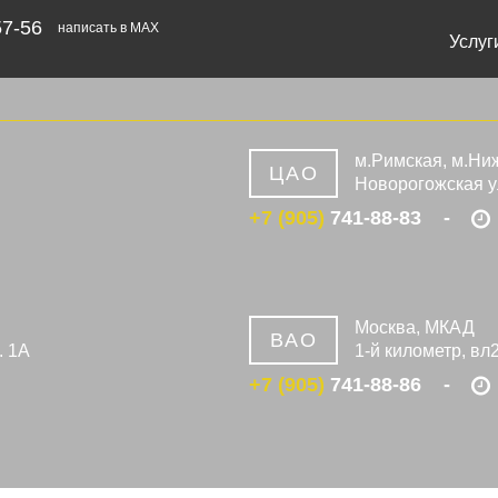
57-56
написать в MAX
Услуг
м.Римская, м.Ни
ЦАО
Новорогожская у
+7 (905)
741-88-83
Москва, МКАД
ВАО
. 1А
1-й километр, вл
+7 (905)
741-88-86