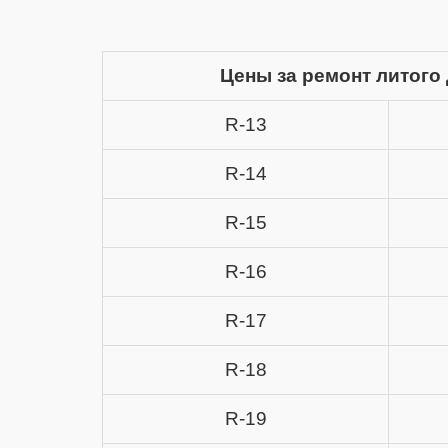
Цены за ремонт литого 
R-13
R-14
R-15
R-16
R-17
R-18
R-19