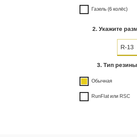
Газель (6 колёс)
2. Укажите раз
3. Тип резин
Обычная
RunFlat или RSC