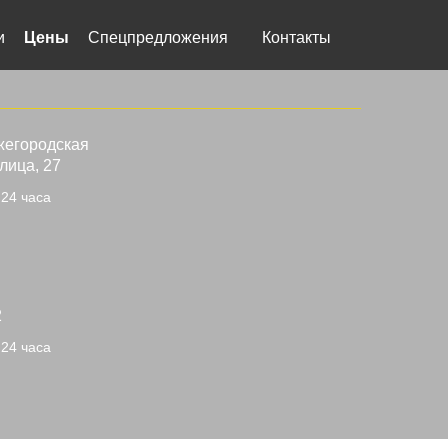
и
Цены
Спецпредложения
Контакты
жегородская
лица, 27
24 часа
2
24 часа